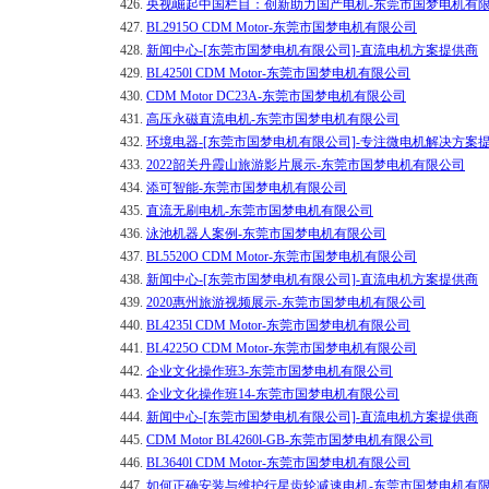
426.
央视崛起中国栏目：创新助力国产电机-东莞市国梦电机有
427.
BL2915O CDM Motor-东莞市国梦电机有限公司
428.
新闻中心-[东莞市国梦电机有限公司]-直流电机方案提供商
429.
BL4250l CDM Motor-东莞市国梦电机有限公司
430.
CDM Motor DC23A-东莞市国梦电机有限公司
431.
高压永磁直流电机-东莞市国梦电机有限公司
432.
环境电器-[东莞市国梦电机有限公司]-专注微电机解决方案
433.
2022韶关丹霞山旅游影片展示-东莞市国梦电机有限公司
434.
添可智能-东莞市国梦电机有限公司
435.
直流无刷电机-东莞市国梦电机有限公司
436.
泳池机器人案例-东莞市国梦电机有限公司
437.
BL5520O CDM Motor-东莞市国梦电机有限公司
438.
新闻中心-[东莞市国梦电机有限公司]-直流电机方案提供商
439.
2020惠州旅游视频展示-东莞市国梦电机有限公司
440.
BL4235l CDM Motor-东莞市国梦电机有限公司
441.
BL4225O CDM Motor-东莞市国梦电机有限公司
442.
企业文化操作班3-东莞市国梦电机有限公司
443.
企业文化操作班14-东莞市国梦电机有限公司
444.
新闻中心-[东莞市国梦电机有限公司]-直流电机方案提供商
445.
CDM Motor BL4260l-GB-东莞市国梦电机有限公司
446.
BL3640l CDM Motor-东莞市国梦电机有限公司
447.
如何正确安装与维护行星齿轮减速电机-东莞市国梦电机有