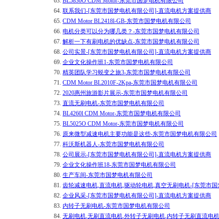
63.
BL5830O CDM Motor-东莞市国梦电机有限公司
64.
联系我们-[东莞市国梦电机有限公司]-直流电机方案提供商
65.
CDM Motor BL2418l-GB-东莞市国梦电机有限公司
66.
电机分类可以分为哪几类？-东莞市国梦电机有限公司
67.
解析一下有刷电机的优缺点-东莞市国梦电机有限公司
68.
公司实景-[东莞市国梦电机有限公司]-直流电机方案提供商
69.
企业文化操作班1-东莞市国梦电机有限公司
70.
精英团队学习蜕变之旅3-东莞市国梦电机有限公司
71.
CDM Motor BL2010F-2Kpa-东莞市国梦电机有限公司
72.
2020惠州旅游影片展示-东莞市国梦电机有限公司
73.
直流无刷电机-东莞市国梦电机有限公司
74.
BL4260l CDM Motor-东莞市国梦电机有限公司
75.
BL5025O CDM Motor-东莞市国梦电机有限公司
76.
原来微型减速电机主要功能是这些-东莞市国梦电机有限公司
77.
科沃斯机器人-东莞市国梦电机有限公司
78.
公司展示-[东莞市国梦电机有限公司]-直流电机方案提供商
79.
企业文化操作班18-东莞市国梦电机有限公司
80.
生产车间-东莞市国梦电机有限公司
81.
齿轮减速电机,直流电机,驱动轮电机,真空无刷电机-[东莞市
82.
企业风采-[东莞市国梦电机有限公司]-直流电机方案提供商
83.
内转子无刷电机-东莞市国梦电机有限公司
84.
无刷电机,无刷直流电机,外转子无刷电机,内转子无刷直流电机