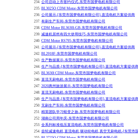
234.
公司启动上市签约仪式-东莞市国梦电机有限公司
235.
BL3025O CDM Motor-东莞市国梦电机有限公司
236.
公司展示-[东莞市国梦电机有限公司]-直流电机方案提供商
237.
有刷生产车间-东莞市国梦电机有限公司
238.
CDM Motor BL3630l-GB-东莞市国梦电机有限公司
239.
减速机居然有四大使用技巧-东莞市国梦电机有限公司
240.
CDM Motor RS795-东莞市国梦电机有限公司
241.
公司展示-[东莞市国梦电机有限公司]-直流电机方案提供商
242.
BL2918F-东莞市国梦电机有限公司
243.
生产数据展示-东莞市国梦电机有限公司
244.
生产与品质-[东莞市国梦电机有限公司]-直流电机方案提供
245.
BL3630l CDM Motor-东莞市国梦电机有限公司
246.
直流无刷电机-东莞市国梦电机有限公司
247.
2020惠州旅游展示-东莞市国梦电机有限公司
248.
直流无刷电机-东莞市国梦电机有限公司
249.
生产与品质-[东莞市国梦电机有限公司]-直流电机方案提供
250.
无刷生产车间-东莞市国梦电机有限公司
251.
精英团队学习蜕变之旅-东莞市国梦电机有限公司
252.
湖南公司周年庆-东莞市国梦电机有限公司
253.
全系列标准低压直流电机-东莞市国梦电机有限公司
254.
齿轮减速电机,直流电机,驱动轮电机,真空无刷电机-[东莞市
255.
BL2725O CDM Motor-东莞市国梦电机有限公司