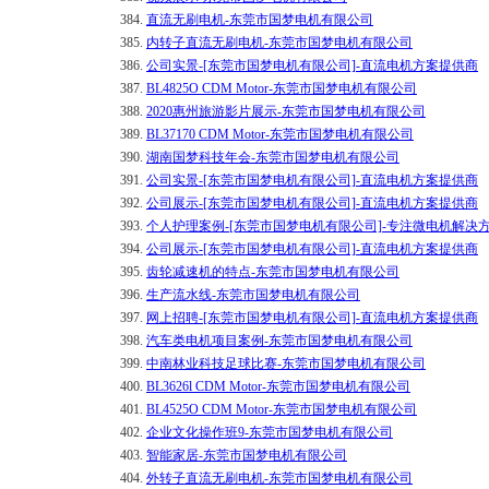
384.
直流无刷电机-东莞市国梦电机有限公司
385.
内转子直流无刷电机-东莞市国梦电机有限公司
386.
公司实景-[东莞市国梦电机有限公司]-直流电机方案提供商
387.
BL4825O CDM Motor-东莞市国梦电机有限公司
388.
2020惠州旅游影片展示-东莞市国梦电机有限公司
389.
BL37170 CDM Motor-东莞市国梦电机有限公司
390.
湖南国梦科技年会-东莞市国梦电机有限公司
391.
公司实景-[东莞市国梦电机有限公司]-直流电机方案提供商
392.
公司展示-[东莞市国梦电机有限公司]-直流电机方案提供商
393.
个人护理案例-[东莞市国梦电机有限公司]-专注微电机解决
394.
公司展示-[东莞市国梦电机有限公司]-直流电机方案提供商
395.
齿轮减速机的特点-东莞市国梦电机有限公司
396.
生产流水线-东莞市国梦电机有限公司
397.
网上招聘-[东莞市国梦电机有限公司]-直流电机方案提供商
398.
汽车类电机项目案例-东莞市国梦电机有限公司
399.
中南林业科技足球比赛-东莞市国梦电机有限公司
400.
BL3626l CDM Motor-东莞市国梦电机有限公司
401.
BL4525O CDM Motor-东莞市国梦电机有限公司
402.
企业文化操作班9-东莞市国梦电机有限公司
403.
智能家居-东莞市国梦电机有限公司
404.
外转子直流无刷电机-东莞市国梦电机有限公司