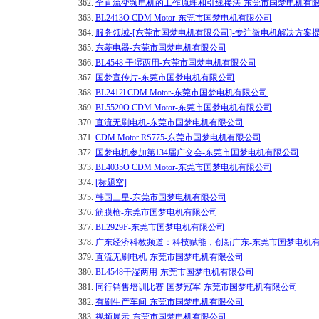
362.
全直流变频电机的工作原理和引线接法-东莞市国梦电机有
363.
BL2413O CDM Motor-东莞市国梦电机有限公司
364.
服务领域-[东莞市国梦电机有限公司]-专注微电机解决方案
365.
东菱电器-东莞市国梦电机有限公司
366.
BL4548 干湿两用-东莞市国梦电机有限公司
367.
国梦宣传片-东莞市国梦电机有限公司
368.
BL2412l CDM Motor-东莞市国梦电机有限公司
369.
BL5520O CDM Motor-东莞市国梦电机有限公司
370.
直流无刷电机-东莞市国梦电机有限公司
371.
CDM Motor RS775-东莞市国梦电机有限公司
372.
国梦电机参加第134届广交会-东莞市国梦电机有限公司
373.
BL4035O CDM Motor-东莞市国梦电机有限公司
374.
[标题空]
375.
韩国三星-东莞市国梦电机有限公司
376.
筋膜枪-东莞市国梦电机有限公司
377.
BL2929F-东莞市国梦电机有限公司
378.
广东经济科教频道：科技赋能，创新广东-东莞市国梦电机
379.
直流无刷电机-东莞市国梦电机有限公司
380.
BL4548干湿两用-东莞市国梦电机有限公司
381.
同行销售培训比赛-国梦冠军-东莞市国梦电机有限公司
382.
有刷生产车间-东莞市国梦电机有限公司
383.
视频展示-东莞市国梦电机有限公司