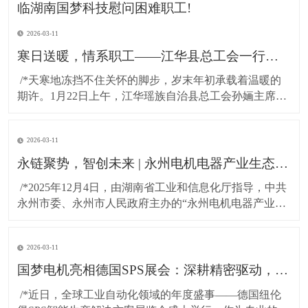
2026-03-11
寒日送暖，情系职工——江华县总工会一行莅临湖南国梦科技慰问困难职工!
​ /*天寒地冻挡不住关怀的脚步，岁末年初承载着温暖的
期许。1月22日上午，江华瑶族自治县总工会孙婳主席、
江华高新技术产业开发区纪工委书记及党建工作局局长
一行，带着党和政府的深切关怀与工会“娘家人”的暖心牵
2026-03-11
挂，专程到访湖南国梦科技开展慰问活动，为百余名坚
守岗位的困难职工送上精心准备的粮油物资，以
永链聚势，智创未来 | 永州电机电器产业生态对接会在湖南国梦园区隆重召开！
​ /*2025年12月4日，由湖南省工业和信息化厅指导，中共
永州市委、永州市人民政府主办的“永州电机电器产业生
态对接会”，在国梦电机江华基地（湖南国梦园区） 隆重
召开。本次大会以“把握新质生产力，共绘电机产业新蓝
2026-03-11
图”为主题，汇聚了政府领导、行业专家与产业链伙伴，
共商发展大计，共谋协同未来。*
国梦电机亮相德国SPS展会：深耕精密驱动，连接全球智造！
​ /*近日，全球工业自动化领域的年度盛事——德国纽伦