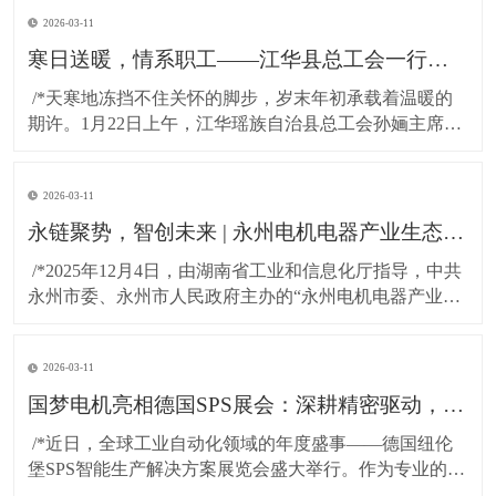
2026-03-11
寒日送暖，情系职工——江华县总工会一行莅临湖南国梦科技慰问困难职工!
​ /*天寒地冻挡不住关怀的脚步，岁末年初承载着温暖的
期许。1月22日上午，江华瑶族自治县总工会孙婳主席、
江华高新技术产业开发区纪工委书记及党建工作局局长
一行，带着党和政府的深切关怀与工会“娘家人”的暖心牵
2026-03-11
挂，专程到访湖南国梦科技开展慰问活动，为百余名坚
守岗位的困难职工送上精心准备的粮油物资，以
永链聚势，智创未来 | 永州电机电器产业生态对接会在湖南国梦园区隆重召开！
​ /*2025年12月4日，由湖南省工业和信息化厅指导，中共
永州市委、永州市人民政府主办的“永州电机电器产业生
态对接会”，在国梦电机江华基地（湖南国梦园区） 隆重
召开。本次大会以“把握新质生产力，共绘电机产业新蓝
2026-03-11
图”为主题，汇聚了政府领导、行业专家与产业链伙伴，
共商发展大计，共谋协同未来。*
国梦电机亮相德国SPS展会：深耕精密驱动，连接全球智造！
​ /*近日，全球工业自动化领域的年度盛事——德国纽伦
堡SPS智能生产解决方案展览会盛大举行。作为专业的无
刷直流电机及永磁直流电机研发与制造商，东莞市国梦