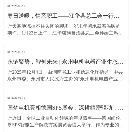
2026-03-11
寒日送暖，情系职工——江华县总工会一行莅临湖南国梦科技慰问困难职工!
​ /*天寒地冻挡不住关怀的脚步，岁末年初承载着温暖的
期许。1月22日上午，江华瑶族自治县总工会孙婳主席、
江华高新技术产业开发区纪工委书记及党建工作局局长
一行，带着党和政府的深切关怀与工会“娘家人”的暖心牵
2026-03-11
挂，专程到访湖南国梦科技开展慰问活动，为百余名坚
守岗位的困难职工送上精心准备的粮油物资，以
永链聚势，智创未来 | 永州电机电器产业生态对接会在湖南国梦园区隆重召开！
​ /*2025年12月4日，由湖南省工业和信息化厅指导，中共
永州市委、永州市人民政府主办的“永州电机电器产业生
态对接会”，在国梦电机江华基地（湖南国梦园区） 隆重
召开。本次大会以“把握新质生产力，共绘电机产业新蓝
2026-03-11
图”为主题，汇聚了政府领导、行业专家与产业链伙伴，
共商发展大计，共谋协同未来。*
国梦电机亮相德国SPS展会：深耕精密驱动，连接全球智造！
​ /*近日，全球工业自动化领域的年度盛事——德国纽伦
堡SPS智能生产解决方案展览会盛大举行。作为专业的无
刷直流电机及永磁直流电机研发与制造商，东莞市国梦