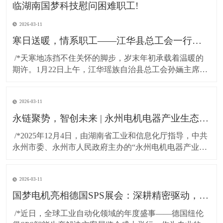
2026-03-11
寒日送暖，情系职工——江华县总工会一行莅临湖南国梦科技慰问困难职工!
​ /*天寒地冻挡不住关怀的脚步，岁末年初承载着温暖的
期许。1月22日上午，江华瑶族自治县总工会孙婳主席、
江华高新技术产业开发区纪工委书记及党建工作局局长
一行，带着党和政府的深切关怀与工会“娘家人”的暖心牵
2026-03-11
挂，专程到访湖南国梦科技开展慰问活动，为百余名坚
守岗位的困难职工送上精心准备的粮油物资，以
永链聚势，智创未来 | 永州电机电器产业生态对接会在湖南国梦园区隆重召开！
​ /*2025年12月4日，由湖南省工业和信息化厅指导，中共
永州市委、永州市人民政府主办的“永州电机电器产业生
态对接会”，在国梦电机江华基地（湖南国梦园区） 隆重
召开。本次大会以“把握新质生产力，共绘电机产业新蓝
2026-03-11
图”为主题，汇聚了政府领导、行业专家与产业链伙伴，
共商发展大计，共谋协同未来。*
国梦电机亮相德国SPS展会：深耕精密驱动，连接全球智造！
​ /*近日，全球工业自动化领域的年度盛事——德国纽伦