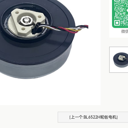
微
[上一个:BL6522H轮毂电机]