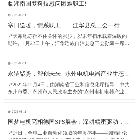
2026-03-11
寒日送暖，情系职工——江华县总工会一行莅临湖南国梦科技慰问困难职工!
​ /*天寒地冻挡不住关怀的脚步，岁末年初承载着温暖的
期许。1月22日上午，江华瑶族自治县总工会孙婳主席、
江华高新技术产业开发区纪工委书记及党建工作局局长
一行，带着党和政府的深切关怀与工会“娘家人”的暖心牵
2026-03-11
挂，专程到访湖南国梦科技开展慰问活动，为百余名坚
守岗位的困难职工送上精心准备的粮油物资，以
永链聚势，智创未来 | 永州电机电器产业生态对接会在湖南国梦园区隆重召开！
​ /*2025年12月4日，由湖南省工业和信息化厅指导，中共
永州市委、永州市人民政府主办的“永州电机电器产业生
态对接会”，在国梦电机江华基地（湖南国梦园区） 隆重
召开。本次大会以“把握新质生产力，共绘电机产业新蓝
2026-03-11
图”为主题，汇聚了政府领导、行业专家与产业链伙伴，
共商发展大计，共谋协同未来。*
国梦电机亮相德国SPS展会：深耕精密驱动，连接全球智造！
​ /*近日，全球工业自动化领域的年度盛事——德国纽伦