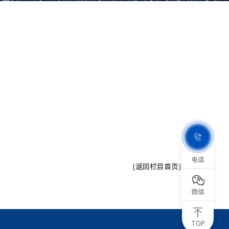

电话
[返回栏目首页]

微信
TOP