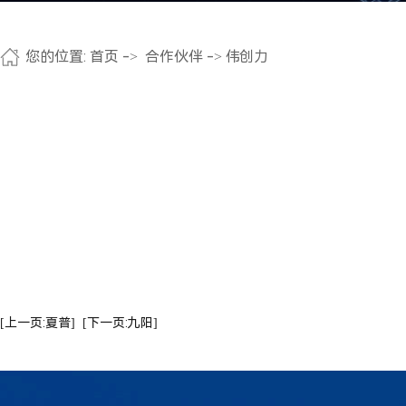
您的位置:
首页
->
合作伙伴
-> 伟创力
[上一页:夏普]
[下一页:九阳]