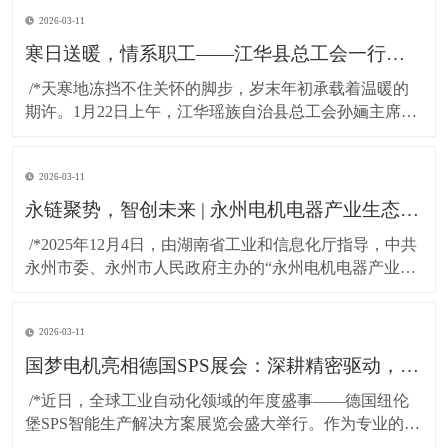
2026-03-11
寒日送暖，情系职工——江华县总工会一行莅临湖南国梦科技慰问困难职工!
​ /*天寒地冻挡不住关怀的脚步，岁末年初承载着温暖的
期许。1月22日上午，江华瑶族自治县总工会孙婳主席、
江华高新技术产业开发区纪工委书记及党建工作局局长
一行，带着党和政府的深切关怀与工会“娘家人”的暖心牵
2026-03-11
挂，专程到访湖南国梦科技开展慰问活动，为百余名坚
守岗位的困难职工送上精心准备的粮油物资，以
永链聚势，智创未来 | 永州电机电器产业生态对接会在湖南国梦园区隆重召开！
​ /*2025年12月4日，由湖南省工业和信息化厅指导，中共
永州市委、永州市人民政府主办的“永州电机电器产业生
态对接会”，在国梦电机江华基地（湖南国梦园区） 隆重
召开。本次大会以“把握新质生产力，共绘电机产业新蓝
2026-03-11
图”为主题，汇聚了政府领导、行业专家与产业链伙伴，
共商发展大计，共谋协同未来。*
国梦电机亮相德国SPS展会：深耕精密驱动，连接全球智造！
​ /*近日，全球工业自动化领域的年度盛事——德国纽伦
堡SPS智能生产解决方案展览会盛大举行。作为专业的无
刷直流电机及永磁直流电机研发与制造商，东莞市国梦