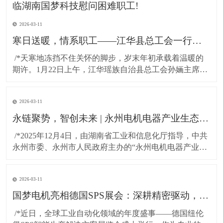
2026-03-11
寒日送暖，情系职工——江华县总工会一行莅临湖南国梦科技慰问困难职工!
​ /*天寒地冻挡不住关怀的脚步，岁末年初承载着温暖的
期许。1月22日上午，江华瑶族自治县总工会孙婳主席、
江华高新技术产业开发区纪工委书记及党建工作局局长
一行，带着党和政府的深切关怀与工会“娘家人”的暖心牵
2026-03-11
挂，专程到访湖南国梦科技开展慰问活动，为百余名坚
守岗位的困难职工送上精心准备的粮油物资，以
永链聚势，智创未来 | 永州电机电器产业生态对接会在湖南国梦园区隆重召开！
​ /*2025年12月4日，由湖南省工业和信息化厅指导，中共
永州市委、永州市人民政府主办的“永州电机电器产业生
态对接会”，在国梦电机江华基地（湖南国梦园区） 隆重
召开。本次大会以“把握新质生产力，共绘电机产业新蓝
2026-03-11
图”为主题，汇聚了政府领导、行业专家与产业链伙伴，
共商发展大计，共谋协同未来。*
国梦电机亮相德国SPS展会：深耕精密驱动，连接全球智造！
​ /*近日，全球工业自动化领域的年度盛事——德国纽伦