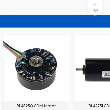
TOP
BL4825O CDM Motor
BL4275l C