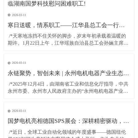
2026-03-11
寒日送暖，情系职工——江华县总工会一行莅临湖南国梦科技慰问困难职工!
​ /*天寒地冻挡不住关怀的脚步，岁末年初承载着温暖的
期许。1月22日上午，江华瑶族自治县总工会孙婳主席、
江华高新技术产业开发区纪工委书记及党建工作局局长
一行，带着党和政府的深切关怀与工会“娘家人”的暖心牵
2026-03-11
挂，专程到访湖南国梦科技开展慰问活动，为百余名坚
守岗位的困难职工送上精心准备的粮油物资，以
永链聚势，智创未来 | 永州电机电器产业生态对接会在湖南国梦园区隆重召开！
​ /*2025年12月4日，由湖南省工业和信息化厅指导，中共
永州市委、永州市人民政府主办的“永州电机电器产业生
态对接会”，在国梦电机江华基地（湖南国梦园区） 隆重
召开。本次大会以“把握新质生产力，共绘电机产业新蓝
2026-03-11
图”为主题，汇聚了政府领导、行业专家与产业链伙伴，
共商发展大计，共谋协同未来。*
国梦电机亮相德国SPS展会：深耕精密驱动，连接全球智造！
​ /*近日，全球工业自动化领域的年度盛事——德国纽伦