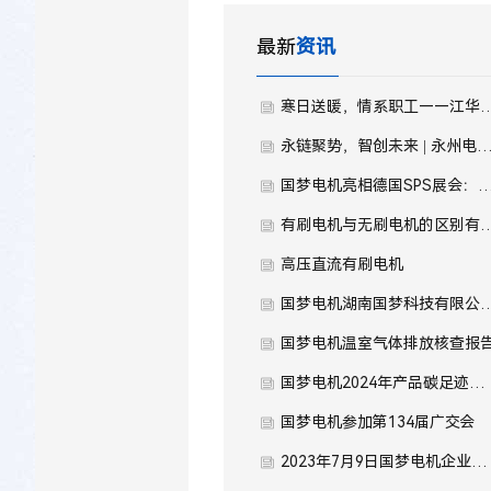
最新
资讯
寒日送暖，情系职工——江华县总工会一行莅临湖
永链聚势，智创未来 | 永州电机电器产业生态对接会在湖南国梦园区
国梦电机亮相德国SPS展会：深耕精密驱动，连
有刷电机与无刷电机的
高压直流有刷电机
国梦电机湖南国梦科技有限公
国梦电机温室气体排放核查报
国梦电机2024年产品碳足迹报告
国梦电机参加第134届广交会
2023年7月9日国梦电机企业文化建设大会正式启动！