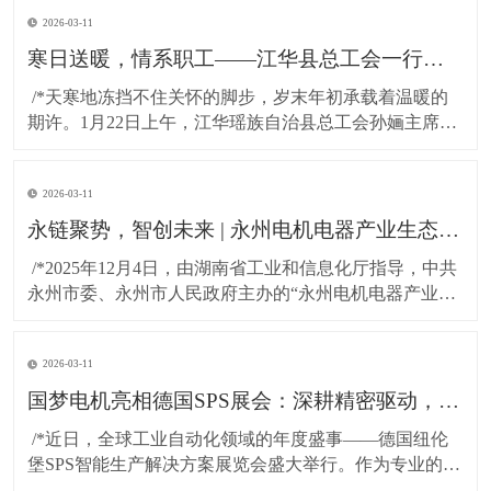
2026-03-11
寒日送暖，情系职工——江华县总工会一行莅临湖南国梦科技慰问困难职工!
​ /*天寒地冻挡不住关怀的脚步，岁末年初承载着温暖的
期许。1月22日上午，江华瑶族自治县总工会孙婳主席、
江华高新技术产业开发区纪工委书记及党建工作局局长
一行，带着党和政府的深切关怀与工会“娘家人”的暖心牵
2026-03-11
挂，专程到访湖南国梦科技开展慰问活动，为百余名坚
守岗位的困难职工送上精心准备的粮油物资，以
永链聚势，智创未来 | 永州电机电器产业生态对接会在湖南国梦园区隆重召开！
​ /*2025年12月4日，由湖南省工业和信息化厅指导，中共
永州市委、永州市人民政府主办的“永州电机电器产业生
态对接会”，在国梦电机江华基地（湖南国梦园区） 隆重
召开。本次大会以“把握新质生产力，共绘电机产业新蓝
2026-03-11
图”为主题，汇聚了政府领导、行业专家与产业链伙伴，
共商发展大计，共谋协同未来。*
国梦电机亮相德国SPS展会：深耕精密驱动，连接全球智造！
​ /*近日，全球工业自动化领域的年度盛事——德国纽伦
堡SPS智能生产解决方案展览会盛大举行。作为专业的无
刷直流电机及永磁直流电机研发与制造商，东莞市国梦